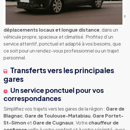
chauffeur professionnelle
Bienvenue chez
Un Taxi en Ville
, votre
chauffeur privée
à Cugnaux
. Je vous accompagne pour tous vos
déplacements locaux et longue distance
, dans un
véhicule propre, spacieux et climatisé. Profitez d’un
service attentif, ponctuel et adapté à vos besoins, que
ce soit pour un rendez-vous professionnel ou un trajet
personnel.
Transferts vers les principales
gares
Un service ponctuel pour vos
correspondances
Simplifiez vos trajets vers les gares de la région :
Gare de
Blagnac
,
Gare de Toulouse-Matabiau
,
Gare Portet-
St-Simon
et
Gare de Cugnaux
. Votre
chauffeur de
confiance
veille à votre confort et à votre sérénité, avec