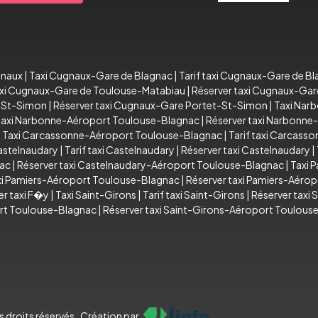
gnaux
|
Taxi Cugnaux-Gare de Blagnac
|
Tarif taxi Cugnaux-Gare de B
taxi Cugnaux-Gare de Toulouse-Matabiau
|
Réserver taxi Cugnaux-Ga
t-St-Simon
|
Réserver taxi Cugnaux-Gare Portet-St-Simon
|
Taxi Nar
 taxi Narbonne-Aéroport Toulouse-Blagnac
|
Réserver taxi Narbonn
|
Taxi Carcassonne-Aéroport Toulouse-Blagnac
|
Tarif taxi Carcas
astelnaudary
|
Tarif taxi Castelnaudary
|
Réserver taxi Castelnaudary
|
nac
|
Réserver taxi Castelnaudary-Aéroport Toulouse-Blagnac
|
Taxi 
axi Pamiers-Aéroport Toulouse-Blagnac
|
Réserver taxi Pamiers-Aéro
er taxi F�y
|
Taxi Saint-Girons
|
Tarif taxi Saint-Girons
|
Réserver taxi 
ort Toulouse-Blagnac
|
Réserver taxi Saint-Girons-Aéroport Toulous
 droits réservés . Création par