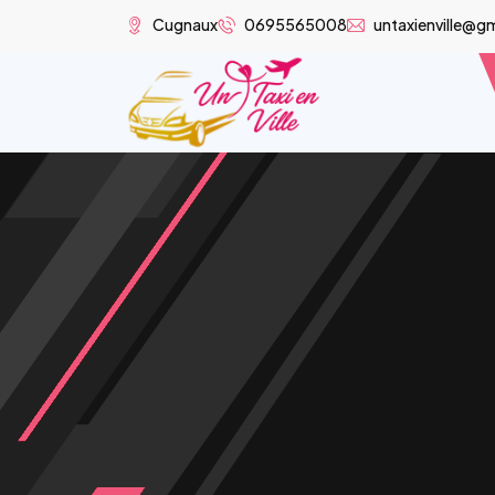
Cugnaux
0695565008
untaxienville@g