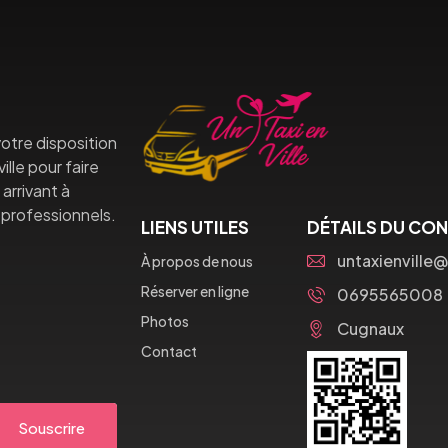
otre disposition
lle pour faire
arrivant à
professionnels.
LIENS UTILES
DÉTAILS DU CO
untaxienville
À propos de nous
Réserver en ligne
0695565008
Photos
Cugnaux
Contact
Souscrire