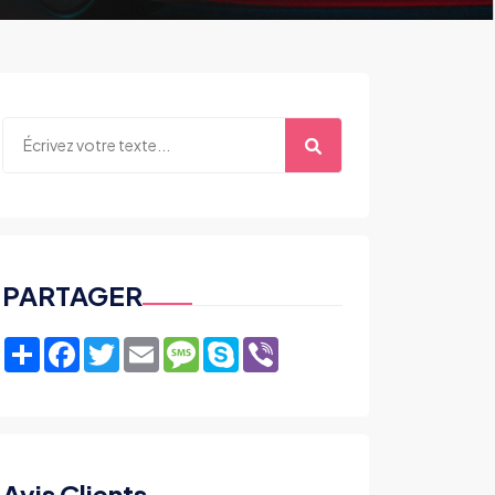
PARTAGER
Share
Facebook
Twitter
Email
Message
Skype
Viber
Avis Clients