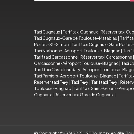
Taxi Cugnaux
|
Tarif taxi Cugnaux
|
Réserver taxi Cu
Taxi Cugnaux-Gare de Toulouse-Matabiau
|
Tarif 
Portet-St-Simon
|
Tarif taxi Cugnaux-Gare Porte
Taxi Narbonne-Aéroport Toulouse-Blagnac
|
Tarif
Tarif taxi Carcassonne
|
Réserver taxi Carcassonne
Carcassonne-Aéroport Toulouse-Blagnac
|
Taxi C
Tarif taxi Castelnaudary-Aéroport Toulouse-Blag
Taxi Pamiers-Aéroport Toulouse-Blagnac
|
Tarif t
Réserver taxi F�y
|
Taxi F�y
|
Tarif taxi F�y
|
Réserv
Toulouse-Blagnac
|
Tarif taxi Saint-Girons-Aérop
Cugnaux
|
Réserver taxi Gare de Cugnaux
|
© Copyright © (S3) 2021- 2026 Un taxi en Ville .Tous