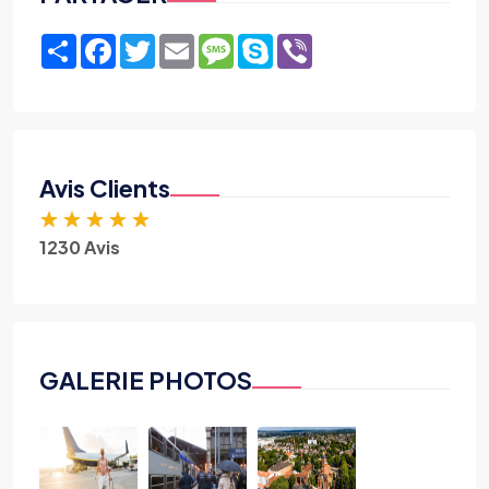
Share
Facebook
Twitter
Email
Message
Skype
Viber
Avis Clients
★
★
★
★
★
1230 Avis
GALERIE PHOTOS