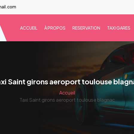
mail.com
ACCUEIL
À PROPOS
RESERVATION
TAXI GARES
xi Saint girons aeroport toulouse blag
Accueil
Taxi Saint girons aeroport toulouse blagnac