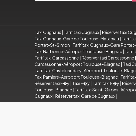
Taxi Cugnaux
|
Tarif taxi Cugnaux
|
Réserver taxi Cu
Taxi Cugnaux-Gare de Toulouse-Matabiau
|
Tarif 
Portet-St-Simon
|
Tarif taxi Cugnaux-Gare Porte
Taxi Narbonne-Aéroport Toulouse-Blagnac
|
Tarif
Tarif taxi Carcassonne
|
Réserver taxi Carcassonne
Carcassonne-Aéroport Toulouse-Blagnac
|
Taxi C
Tarif taxi Castelnaudary-Aéroport Toulouse-Blag
Taxi Pamiers-Aéroport Toulouse-Blagnac
|
Tarif t
Réserver taxi F�y
|
Taxi F�y
|
Tarif taxi F�y
|
Réserv
Toulouse-Blagnac
|
Tarif taxi Saint-Girons-Aérop
Cugnaux
|
Réserver taxi Gare de Cugnaux
|
© Copyright © (S3) 2021- 2026 Un taxi en Ville .Tous