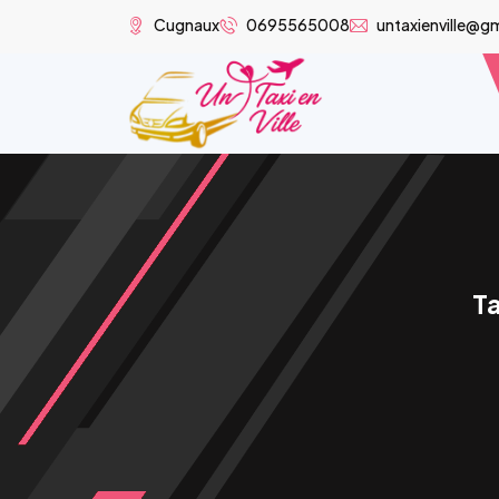
Cugnaux
0695565008
untaxienville@g
Ta