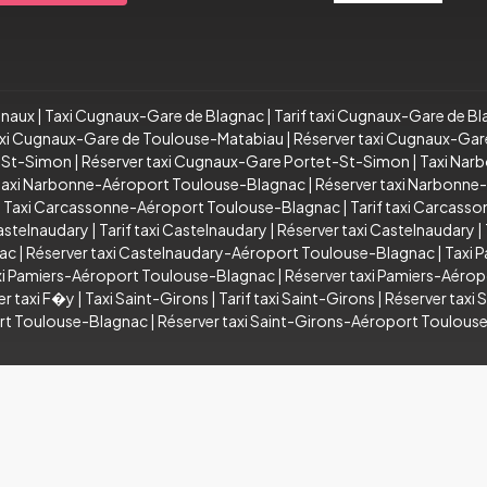
gnaux
|
Taxi Cugnaux-Gare de Blagnac
|
Tarif taxi Cugnaux-Gare de B
taxi Cugnaux-Gare de Toulouse-Matabiau
|
Réserver taxi Cugnaux-Ga
t-St-Simon
|
Réserver taxi Cugnaux-Gare Portet-St-Simon
|
Taxi Nar
 taxi Narbonne-Aéroport Toulouse-Blagnac
|
Réserver taxi Narbonn
|
Taxi Carcassonne-Aéroport Toulouse-Blagnac
|
Tarif taxi Carcas
astelnaudary
|
Tarif taxi Castelnaudary
|
Réserver taxi Castelnaudary
|
nac
|
Réserver taxi Castelnaudary-Aéroport Toulouse-Blagnac
|
Taxi 
axi Pamiers-Aéroport Toulouse-Blagnac
|
Réserver taxi Pamiers-Aéro
er taxi F�y
|
Taxi Saint-Girons
|
Tarif taxi Saint-Girons
|
Réserver taxi 
ort Toulouse-Blagnac
|
Réserver taxi Saint-Girons-Aéroport Toulous
 droits réservés . Création par