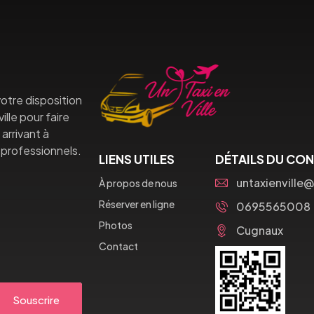
otre disposition
lle pour faire
arrivant à
professionnels.
LIENS UTILES
DÉTAILS DU CO
untaxienville
À propos de nous
Réserver en ligne
0695565008
Photos
Cugnaux
Contact
Souscrire