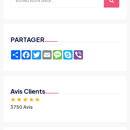
PARTAGER
Share
Facebook
Twitter
Email
Message
Skype
Viber
Avis Clients
★
★
★
★
★
3750 Avis