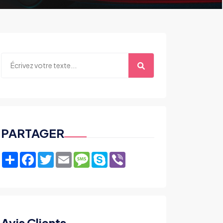
PARTAGER
Share
Facebook
Twitter
Email
Message
Skype
Viber
Avis Clients