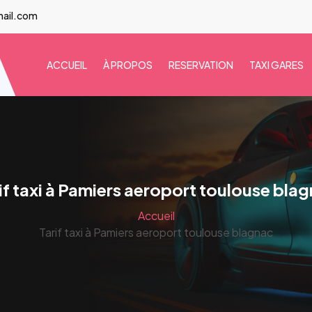
mail.com
ACCUEIL
À PROPOS
RESERVATION
TAXI GARES
if taxi à Pamiers aeroport toulouse bla
Accueil
Tarif taxi à Pamiers aeroport toulouse blagnac