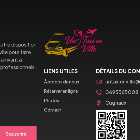
otre disposition
lle pour faire
arrivant à
professionnels.
LIENS UTILES
DÉTAILS DU CO
untaxienville
À propos de nous
Réserver en ligne
0695565008
Photos
Cugnaux
Contact
Souscrire