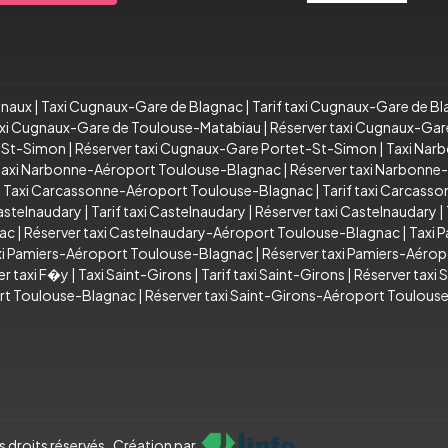
gnaux
|
Taxi Cugnaux-Gare de Blagnac
|
Tarif taxi Cugnaux-Gare de B
taxi Cugnaux-Gare de Toulouse-Matabiau
|
Réserver taxi Cugnaux-Ga
t-St-Simon
|
Réserver taxi Cugnaux-Gare Portet-St-Simon
|
Taxi Nar
 taxi Narbonne-Aéroport Toulouse-Blagnac
|
Réserver taxi Narbonn
|
Taxi Carcassonne-Aéroport Toulouse-Blagnac
|
Tarif taxi Carcas
astelnaudary
|
Tarif taxi Castelnaudary
|
Réserver taxi Castelnaudary
|
nac
|
Réserver taxi Castelnaudary-Aéroport Toulouse-Blagnac
|
Taxi 
axi Pamiers-Aéroport Toulouse-Blagnac
|
Réserver taxi Pamiers-Aéro
er taxi F�y
|
Taxi Saint-Girons
|
Tarif taxi Saint-Girons
|
Réserver taxi 
ort Toulouse-Blagnac
|
Réserver taxi Saint-Girons-Aéroport Toulous
 droits réservés . Création par