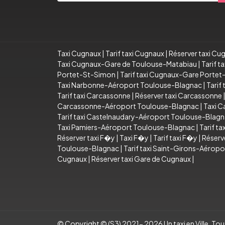
Taxi Cugnaux
|
Tarif taxi Cugnaux
|
Réserver taxi Cu
Taxi Cugnaux-Gare de Toulouse-Matabiau
|
Tarif 
Portet-St-Simon
|
Tarif taxi Cugnaux-Gare Porte
Taxi Narbonne-Aéroport Toulouse-Blagnac
|
Tarif
Tarif taxi Carcassonne
|
Réserver taxi Carcassonne
Carcassonne-Aéroport Toulouse-Blagnac
|
Taxi C
Tarif taxi Castelnaudary-Aéroport Toulouse-Blag
Taxi Pamiers-Aéroport Toulouse-Blagnac
|
Tarif t
Réserver taxi F�y
|
Taxi F�y
|
Tarif taxi F�y
|
Réserv
Toulouse-Blagnac
|
Tarif taxi Saint-Girons-Aérop
Cugnaux
|
Réserver taxi Gare de Cugnaux
|
© Copyright © (S3) 2021- 2026 Un taxi en Ville .Tous