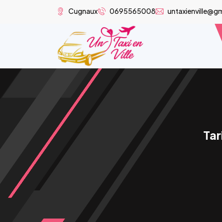
Cugnaux
0695565008
untaxienville@g
Tar