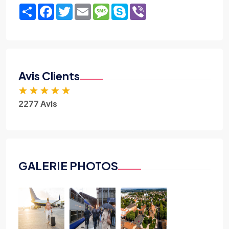
Share
Facebook
Twitter
Email
Message
Skype
Viber
Avis Clients
★
★
★
★
★
2277 Avis
GALERIE PHOTOS