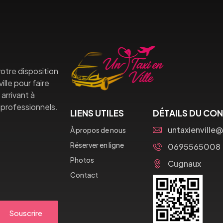
otre disposition
lle pour faire
arrivant à
professionnels.
LIENS UTILES
DÉTAILS DU CO
untaxienville
À propos de nous
Réserver en ligne
0695565008
Photos
Cugnaux
Contact
Souscrire