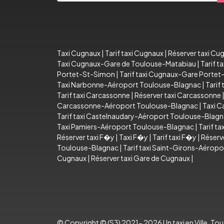
Taxi Cugnaux
|
Tarif taxi Cugnaux
|
Réserver taxi Cu
Taxi Cugnaux-Gare de Toulouse-Matabiau
|
Tarif 
Portet-St-Simon
|
Tarif taxi Cugnaux-Gare Porte
Taxi Narbonne-Aéroport Toulouse-Blagnac
|
Tarif
Tarif taxi Carcassonne
|
Réserver taxi Carcassonne
Carcassonne-Aéroport Toulouse-Blagnac
|
Taxi C
Tarif taxi Castelnaudary-Aéroport Toulouse-Blag
Taxi Pamiers-Aéroport Toulouse-Blagnac
|
Tarif t
Réserver taxi F�y
|
Taxi F�y
|
Tarif taxi F�y
|
Réserv
Toulouse-Blagnac
|
Tarif taxi Saint-Girons-Aérop
Cugnaux
|
Réserver taxi Gare de Cugnaux
|
© Copyright © (S3) 2021- 2026 Un taxi en Ville .Tous