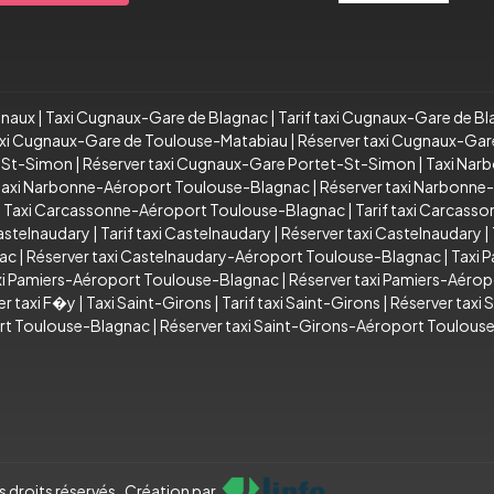
gnaux
|
Taxi Cugnaux-Gare de Blagnac
|
Tarif taxi Cugnaux-Gare de B
taxi Cugnaux-Gare de Toulouse-Matabiau
|
Réserver taxi Cugnaux-Ga
t-St-Simon
|
Réserver taxi Cugnaux-Gare Portet-St-Simon
|
Taxi Nar
 taxi Narbonne-Aéroport Toulouse-Blagnac
|
Réserver taxi Narbonn
|
Taxi Carcassonne-Aéroport Toulouse-Blagnac
|
Tarif taxi Carcas
astelnaudary
|
Tarif taxi Castelnaudary
|
Réserver taxi Castelnaudary
|
nac
|
Réserver taxi Castelnaudary-Aéroport Toulouse-Blagnac
|
Taxi 
axi Pamiers-Aéroport Toulouse-Blagnac
|
Réserver taxi Pamiers-Aéro
er taxi F�y
|
Taxi Saint-Girons
|
Tarif taxi Saint-Girons
|
Réserver taxi 
ort Toulouse-Blagnac
|
Réserver taxi Saint-Girons-Aéroport Toulous
 droits réservés . Création par