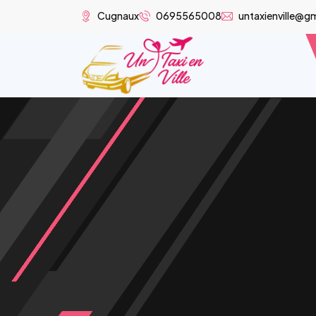
Cugnaux
0695565008
untaxienville@g