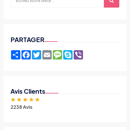
PARTAGER
Share
Facebook
Twitter
Email
Message
Skype
Viber
Avis Clients
★
★
★
★
★
2238 Avis