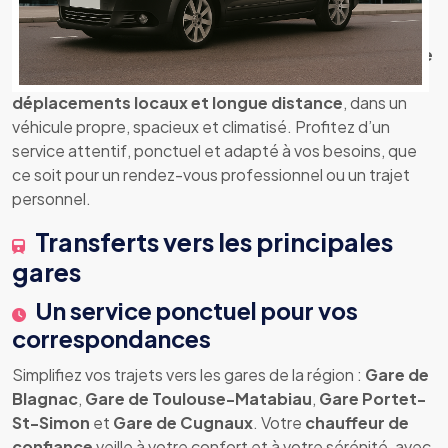
chauffeur professionnelle
Bienvenue chez
Un Taxi en Ville
, votre
chauffeur privée
à Cugnaux
. Je vous accompagne pour tous vos
déplacements locaux et longue distance
, dans un
véhicule propre, spacieux et climatisé. Profitez d’un
service attentif, ponctuel et adapté à vos besoins, que
ce soit pour un rendez-vous professionnel ou un trajet
personnel.
Transferts vers les principales
gares
Un service ponctuel pour vos
correspondances
Simplifiez vos trajets vers les gares de la région :
Gare de
Blagnac
,
Gare de Toulouse-Matabiau
,
Gare Portet-
St-Simon
et
Gare de Cugnaux
. Votre
chauffeur de
confiance
veille à votre confort et à votre sérénité, avec