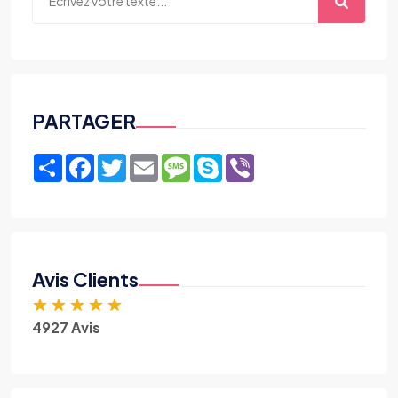
PARTAGER
Share
Facebook
Twitter
Email
Message
Skype
Viber
Avis Clients
★
★
★
★
★
4927 Avis