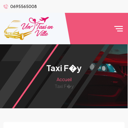
0695565008
Taxi F�y
Accueil
Taxi F�y